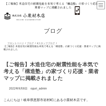
コ
ナ
【ご報告】木造住宅の耐震性能を本気で考える「構造塾」の家づくり応援・
ン
ビ
業者マップに掲載されました
テ
ゲ
ン
ー
ツ
シ
へ
ョ
ス
ン
ブログ
キ
に
ッ
移
プ
動
フロントページ
ブログ
#スタッフブログ
【ご報告】木造住宅の耐震性能を本気で考える「構造塾」の家づくり応援・
載されました
【ご報告】木造住宅の耐震性能を本気で
考える「構造塾」の家づくり応援・業者
マップに掲載されました
2022年9月8日
oguri_admin
こんにちは！岐阜県恵那市岩村町にある小栗材木店です。