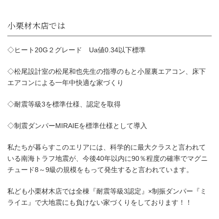
◇ヒート20G２グレード Ua値0.34以下標準
◇松尾設計室の松尾和也先生の指導のもと小屋裏エアコン、床下
エアコンによる一年中快適な家づくり
◇耐震等級3を標準仕様、認定を取得
◇制震ダンパーMIRAIEを標準仕様として導入
私たちが暮らすこのエリアには、科学的に最大クラスと言われて
いる南海トラフ地震が、今後40年以内に90％程度の確率でマグニ
チュード8～9級の規模をもって発生すると言われています。
私ども小栗材木店では全棟『耐震等級3認定』×制振ダンパー『ミ
ライエ』で大地震にも負けない家づくりをしております！！