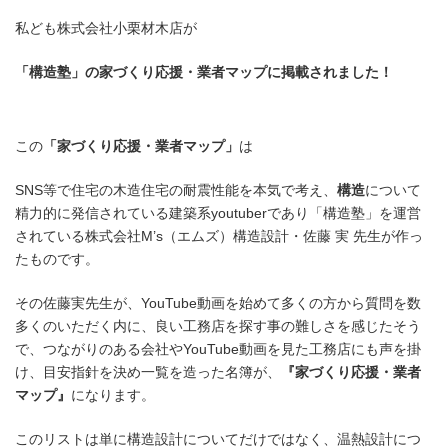
私ども株式会社小栗材木店が
「構造塾」の家づくり応援・業者マップに掲載されました！
この
「家づくり応援・業者マップ」
は
ご報告
SNS等で住宅の木造住宅の耐震性能を本気で考え、
構造
について
精力的に発信されている建築系youtuberであり「構造塾」を運営
されている株式会社M’s（エムズ）構造設計・佐藤 実 先生が作っ
たものです。
その佐藤実先生が、YouTube動画を始めて多くの方から質問を数
多くのいただく内に、良い工務店を探す事の難しさを感じたそう
で、つながりのある会社やYouTube動画を見た工務店にも声を掛
け、目安指針を決め一覧を造った名簿が、
『家づくり応援・業者
マップ』
になります。
このリストは単に構造設計についてだけではなく、温熱設計につ