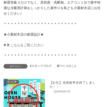
耐震等級３だけでなく、高気密・高断熱、エアコン１台で家中快
適な冷暖房計画をしっかりした家作りを私ども小栗材木店にお任
せください♪
＊＊＊＊＊＊＊＊＊＊＊＊＊＊＊＊＊＊＊＊＊＊
★小栗材木店の耐震設計★
小栗材木店では
▶▶
こちらをご覧ください
＊＊＊＊＊＊＊＊＊＊＊＊＊＊＊＊＊＊＊＊＊＊
#スタッフブログ
、
家づくりのこと
カテゴリー
前の記事
2022年8月7日