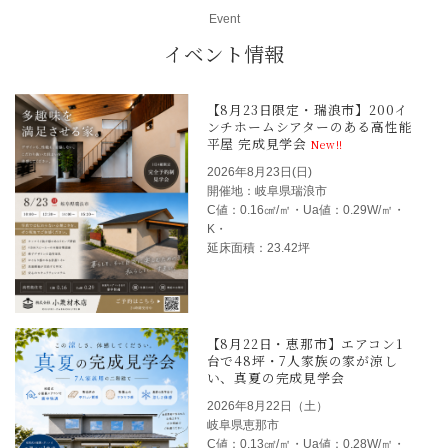
Event
イベント情報
2026年8月23日(日)
開催地：岐阜県瑞浪市
C値：0.16㎠/㎡・Ua値：0.29W/㎡・
K・
【8月23日限定・瑞浪市
延床面積：23.42坪
ンチホームシアターのあ
平屋 完成見学会
New!!
2026年8月22日（土）
岐阜県恵那市
C値：0.13㎠/㎡・Ua値：0.28W/㎡・