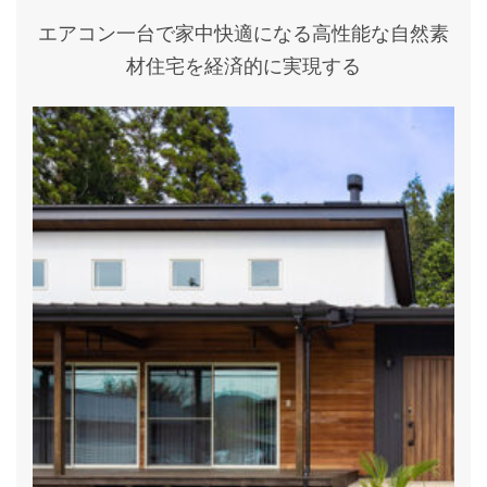
【松尾設計術】段差がつくる特
【松尾設計術】在宅
等席。リビングから愛車を楽し
適！子育て世代が暮
める高性能平屋
全館空調の平屋