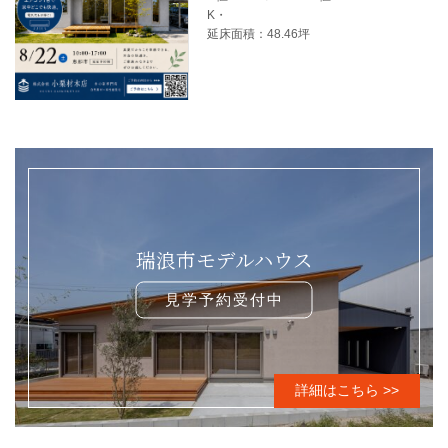
K・
延床面積：48.46坪
【8月22日・恵那市】エ
台で48坪・7人家族の
い、真夏の完成見学会
見学予約受付中
詳細はこちら >>