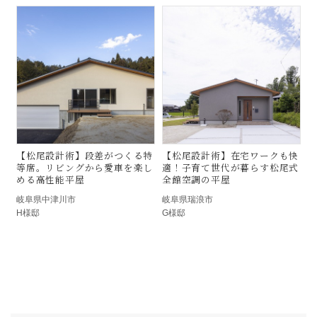
岐阜県中津川市
岐阜県瑞浪市
H様邸
G様邸
恵那市の平屋施工事例｜光熱費
加茂郡八百津町の平
月8,000円台・25坪の高性能注
｜大開口とシアター
文住宅｜小栗材木店
る31坪の高性能注文
材木店