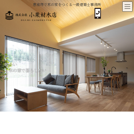
コ
ナ
恵那市で木の家をつくる一級建築士事務所
ン
ビ
テ
ゲ
ン
ー
ツ
シ
へ
ョ
ス
ン
キ
に
ッ
移
プ
動
暖かい
木の家で暮らしたい