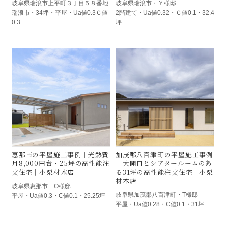
岐阜県瑞浪市上平町３丁目５８番地
岐阜県瑞浪市・Ｙ様邸
瑞浪市・34坪・平屋・Ua値0.3Ｃ値
2階建て・Ua値0.32・Ｃ値0.1・32.4
0.3
坪
施工事例
岐阜県恵那市 O様邸
瑞浪市の高気密高断熱モデルハ
瑞浪市の注文住宅施
岐阜県加茂郡八百津町・T様邸
平屋・Ua値0.3・C値0.1・25.25坪
ウス｜松尾式全館空調・自然素
き抜けでも快適な松
平屋・Ua値0.28・C値0.1・31坪
材の家｜小栗材木店
調の2階建て