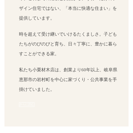
床面積
床面積1㎡に対し鉛筆の芯1mm以下の
ザイン住宅ではない、「本当に快適な住まい」を
かく涼
隙間。超高気密住宅です。
提供しています。
時を超えて受け継いでいけるたくましさ。子ども
たちがのびのびと育ち、日々丁寧に、豊かに暮ら
すことができる家。
性能を詳しく見る
私たち小栗材木店は、創業より60年以上、岐阜県
恵那市の岩村町を中心に家づくり・公共事業を手
掛けていました。