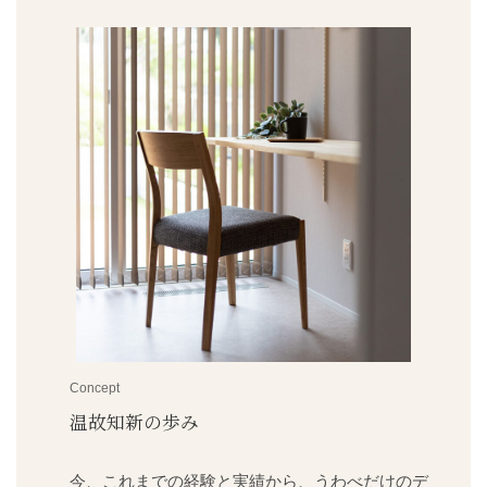
気密性能
Concept
全棟気密測定
C値 0.20
㎠/㎡
今、これまでの経験と実績から、うわべだけのデ