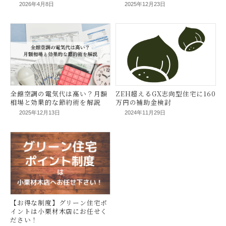
2026年4月8日
2025年12月23日
電気代高騰時代に注文住宅で取
全館空調の維持費と
るべき対策とは？断熱や間取
くら？導入にかかる
り・創エネで賢く節約！
説
2025年12月13日
2024年11月29日
全館空調の電気代は高い？月額
ZEH超えるGX志向型
相場と効果的な節約術を解説
万円の補助金検討