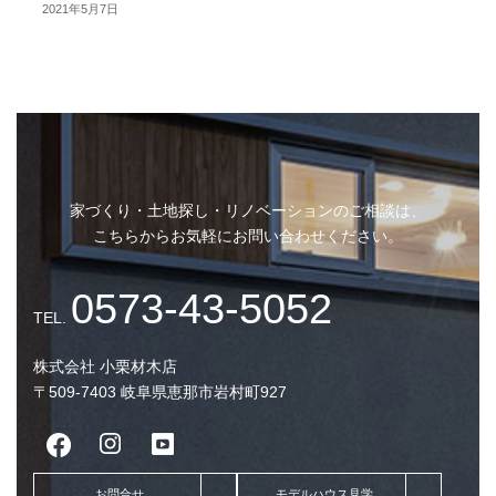
2021年5月7日
【お得な制度】グリーン住宅ポ
イントは小栗材木店にお任せく
家づくり・土地探し・リノベーションのご相談は、
ださい！
こちらからお気軽にお問い合わせください。
株式会社 小栗材木店
〒509-7403 岐阜県恵那市岩村町927