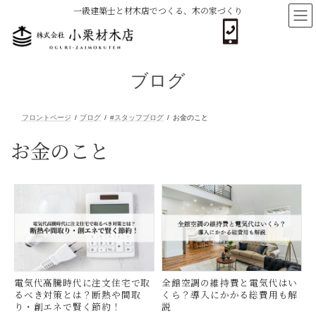
コ
ナ
一級建築士と材木店でつくる、木の家づくり
ン
ビ
テ
ゲ
ン
ー
ツ
シ
へ
ョ
ブログ
ス
ン
キ
に
ッ
移
プ
動
お金のこと
フロントページ
ブログ
#スタッフブログ
お金のこと