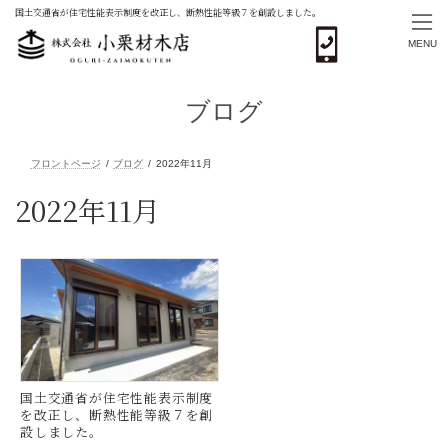
国土交通省が住宅性能表示制度を改正し、断熱性能等級７を創設しました。
MENU
コ
ナ
ン
ビ
ブログ
テ
ゲ
ン
ー
ツ
シ
へ
ョ
ス
ン
2022年11月
フロントページ
ブログ
2022年11月
キ
に
ッ
移
プ
動