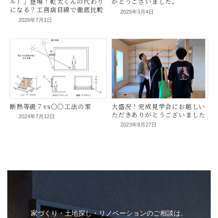
2025年3月4日
2026年7月1日
【速報】パナソニック新型衣類
【お礼】２月２２日
乾燥機「Solaire（ソレイ
２日阿木 見学会の
ル）」登場！乾太くんの代わり
がとうございました
になる？工務店目線で徹底比較
2024年7月12日
2023年8月27日
断熱等級７vs〇〇工法の家
大盛況！完成見学会
ただきありがとうご
家づくり・土地探し・リノベーションのご相談は、