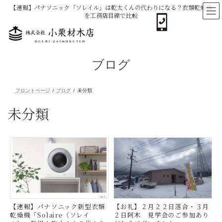
コ
ナ
【速報】パナソニック「ソレイル」は乾太くんの代わりになる？衣類乾燥機
ン
ビ
を工務店目線で比較
テ
ゲ
ン
ー
ツ
シ
へ
ョ
ス
ン
ブログ
キ
に
ッ
移
プ
動
未分類
フロントページ
ブログ
未分類