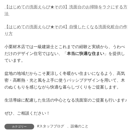
【はじめての洗面えらび★その3】洗面台のお掃除をラクにする方
法
【はじめての洗面えらび★その4】自慢したくなる洗面化粧台の作
り方
小栗材木店では一級建築士とこれまでの経験と実績から、うわべ
だけのデザイン住宅ではない、「
本当に快適な住まい
」を提供し
ています。
盆地の地域だからこそ夏涼しく冬暖かい住まいになるよう、高気
密・高断熱・光と風を上手に使うパッシブデザインを用いて、木
のぬくもりを感じながら快適な暮らしづくりをご提案します。
生活導線に配慮した生活の中心となる洗面室のご提案も行います♪
ぜひ、ご相談ください！
#スタッフブログ
、
設備のこと
カテゴリー