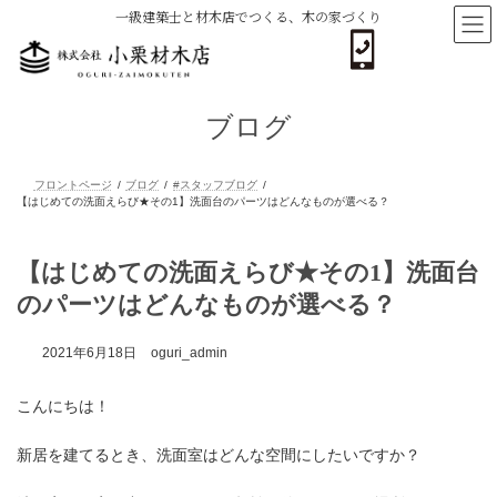
コ
ナ
一級建築士と材木店でつくる、木の家づくり
ン
ビ
テ
ゲ
ン
ー
ツ
シ
へ
ョ
ブログ
ス
ン
キ
に
ッ
移
プ
動
フロントページ
ブログ
#スタッフブログ
【はじめての洗面えらび★その1】洗面台のパーツはどんなものが選べる？
【はじめての洗面えらび★その1】洗面台
のパーツはどんなものが選べる？
2021年6月18日
oguri_admin
こんにちは！
新居を建てるとき、洗面室はどんな空間にしたいですか？