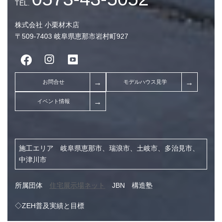
2026年8月 (2)
2026年7月 (10)
株式会社 小栗材木店
〒509-7403 岐阜県恵那市岩村町927
2026年6月 (7)
2026年5月 (9)
2026年4月 (7)
2026年3月 (9)
2026年2月 (7)
2026年1月 (8)
2025年12月 (9)
施工エリア 岐阜県恵那市、瑞浪市、土岐市、多治見市、
2025年11月 (7)
中津川市
2025年10月 (5)
所属団体
住宅展示場ネット
JBN 構造塾
2025年3月 (1)
◇ZEH普及実績と目標
2024年11月 (1)