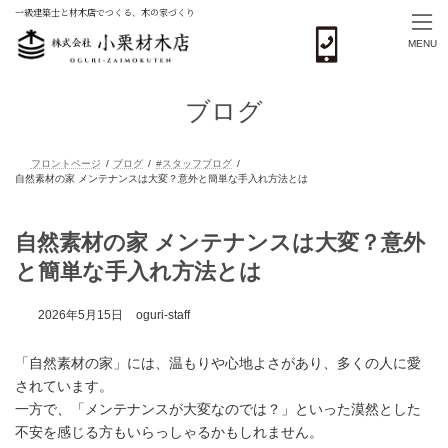
一級建築士と材木店でつくる、木の家づくり
MENU
コ
ナ
ン
ビ
ブログ
テ
ゲ
ン
ー
ツ
シ
へ
ョ
ス
ン
フロントページ
ブログ
#スタッフブログ
キ
に
自然素材の家 メンテナンスは大変？意外と簡単な手入れ方法とは
ッ
移
自然素材の家 メンテナンスは大変？意外
プ
動
と簡単な手入れ方法とは
2026年5月15日
oguri-staff
「自然素材の家」には、温もりや心地よさがあり、多くの人に愛
されています。
一方で、「メンテナンスが大変なのでは？」といった漠然とした
不安を感じる方もいらっしゃるかもしれません。