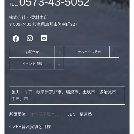
2026年8月 (1)
2026年7月 (10)
株式会社 小栗材木店
〒509-7403 岐阜県恵那市岩村町927
2026年6月 (7)
2026年5月 (9)
2026年4月 (7)
2026年3月 (9)
2026年2月 (7)
2026年1月 (8)
2025年12月 (9)
施工エリア 岐阜県恵那市、瑞浪市、土岐市、多治見市、
中津川市
2025年11月 (7)
2025年10月 (5)
所属団体
住宅展示場ネット
JBN 構造塾
2025年3月 (1)
◇ZEH普及実績と目標
2024年11月 (1)