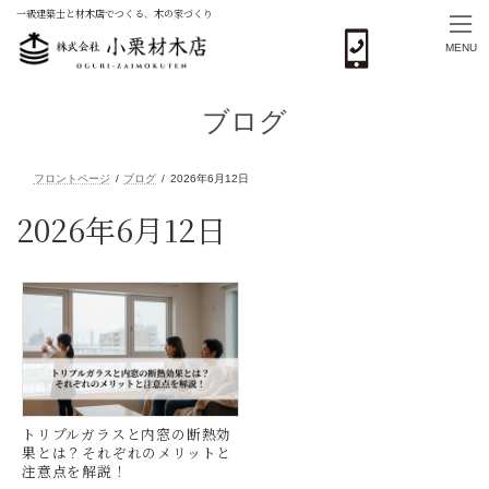
一級建築士と材木店でつくる、木の家づくり
MENU
コ
ナ
ン
ビ
ブログ
テ
ゲ
ン
ー
ツ
シ
へ
ョ
ス
ン
2026年6月12日
フロントページ
ブログ
2026年6月12日
キ
に
ッ
移
プ
動