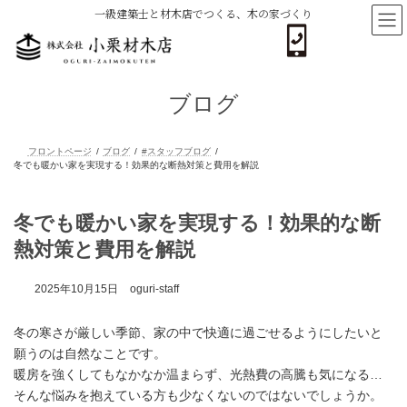
コ
ナ
一級建築士と材木店でつくる、木の家づくり
ン
ビ
テ
ゲ
ン
ー
ツ
シ
へ
ョ
ブログ
ス
ン
キ
に
ッ
移
プ
動
フロントページ
ブログ
#スタッフブログ
冬でも暖かい家を実現する！効果的な断熱対策と費用を解説
冬でも暖かい家を実現する！効果的な断
熱対策と費用を解説
2025年10月15日
oguri-staff
冬の寒さが厳しい季節、家の中で快適に過ごせるようにしたいと
願うのは自然なことです。
暖房を強くしてもなかなか温まらず、光熱費の高騰も気になる…
そんな悩みを抱えている方も少なくないのではないでしょうか。