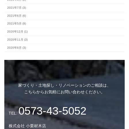
完成見学会 (2)
未分類 (4)
アーカイブ
2026年8月 (2)
家づくり・土地探し・リノベーションのご相談は、
2026年7月 (10)
こちらからお気軽にお問い合わせください。
2026年6月 (7)
2026年5月 (9)
2026年4月 (7)
株式会社 小栗材木店
2026年3月 (9)