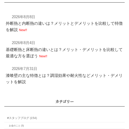
2026年8月8日
外断熱と内断熱の違いは？メリットとデメリットを比較して特徴
を解説
New!!
2026年8月4日
基礎断熱と床断熱の違いとは？メリット・デメリットを比較して
最適な方を選ぼう
New!!
気密性の高い家にはどん
2026年7月31日
トがある？快適性や節
漆喰壁の主な特徴とは？調湿効果や耐火性などメリット・デメリ
康維持を解説
ットを解説
許容応力度計算と耐震等
いとは？計算方法によ