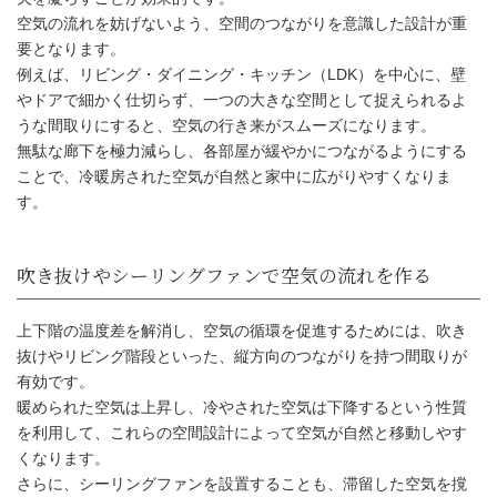
空気の流れを妨げないよう、空間のつながりを意識した設計が重
要となります。
例えば、リビング・ダイニング・キッチン（LDK）を中心に、壁
やドアで細かく仕切らず、一つの大きな空間として捉えられるよ
うな間取りにすると、空気の行き来がスムーズになります。
無駄な廊下を極力減らし、各部屋が緩やかにつながるようにする
ことで、冷暖房された空気が自然と家中に広がりやすくなりま
す。
エアコン1台で家を快適にする間取
上下階の温度差を解消し、空気の循環を促進するためには、吹き
抜けやリビング階段といった、縦方向のつながりを持つ間取りが
有効です。
空間のつながりを意識した間取り
暖められた空気は上昇し、冷やされた空気は下降するという性質
を利用して、これらの空間設計によって空気が自然と移動しやす
くなります。
さらに、シーリングファンを設置することも、滞留した空気を撹