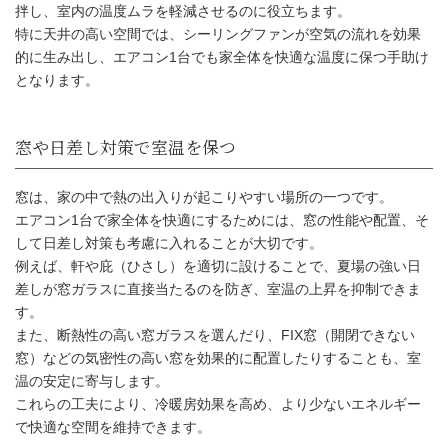
拌し、室内の温度ムラを軽減させるのに役立ちます。
特に天井の高い空間では、シーリングファンが空気の流れを効果
的に生み出し、エアコン1台でも家全体を快適な温度に保つ手助け
となります。
窓は、家の中で熱の出入りが起こりやすい場所の一つです。
エアコン1台で家全体を快適にするためには、窓の性能や配置、そ
して日差し対策も考慮に入れることが大切です。
例えば、軒や庇（ひさし）を適切に設けることで、夏場の強い日
差しが窓ガラスに直接当たるのを防ぎ、室温の上昇を抑制できま
吹き抜けやシーリングファンで空気の流れを
す。
また、断熱性の高い窓ガラスを選んだり、FIX窓（開閉できない
窓）などの気密性の高い窓を効果的に配置したりすることも、室
温の安定に寄与します。
これらの工夫により、冷暖房効果を高め、より少ないエネルギー
で快適な空間を維持できます。