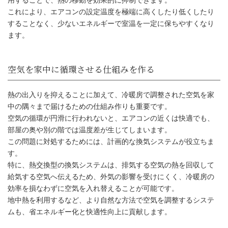
用することで、熱の移動を効果的に抑制できます。
これにより、エアコンの設定温度を極端に高くしたり低くしたり
することなく、少ないエネルギーで室温を一定に保ちやすくなり
ます。
熱の出入りを抑えることに加えて、冷暖房で調整された空気を家
中の隅々まで届けるための仕組み作りも重要です。
空気の循環が円滑に行われないと、エアコンの近くは快適でも、
部屋の奥や別の階では温度差が生じてしまいます。
この問題に対処するためには、計画的な換気システムが役立ちま
す。
特に、熱交換型の換気システムは、排気する空気の熱を回収して
給気する空気へ伝えるため、外気の影響を受けにくく、冷暖房の
効率を損なわずに空気を入れ替えることが可能です。
空気を家中に循環させる仕組みを作る
地中熱を利用するなど、より自然な方法で空気を調整するシステ
ムも、省エネルギー化と快適性向上に貢献します。