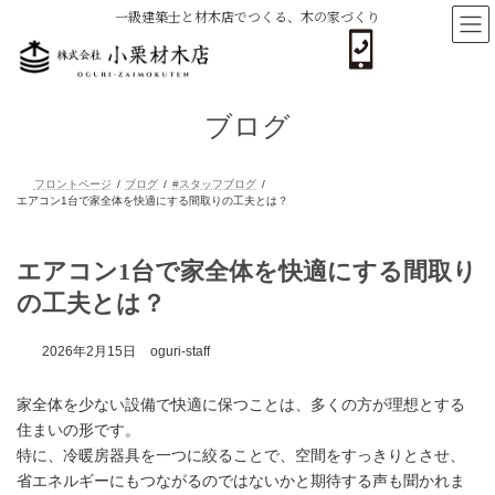
コ
ナ
一級建築士と材木店でつくる、木の家づくり
ン
ビ
テ
ゲ
ン
ー
ツ
シ
へ
ョ
ブログ
ス
ン
キ
に
ッ
移
プ
動
フロントページ
ブログ
#スタッフブログ
エアコン1台で家全体を快適にする間取りの工夫とは？
エアコン1台で家全体を快適にする間取り
の工夫とは？
2026年2月15日
oguri-staff
家全体を少ない設備で快適に保つことは、多くの方が理想とする
住まいの形です。
特に、冷暖房器具を一つに絞ることで、空間をすっきりとさせ、
省エネルギーにもつながるのではないかと期待する声も聞かれま