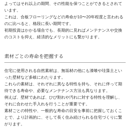
よってはそれ以上の期間、その性能を保つことができるとされて
います。
これは、合板フローリングなどの寿命が10〜20年程度と言われる
のに比べると、格段に長い期間です。
初期投資はかかる場合でも、長期的に見ればメンテナンスや交換
のコストを抑え、経済的なメリットにも繋がります。
自然素材の住宅の寿命の目安
住宅に使用される自然素材は、無垢材の他にも漆喰や珪藻土とい
った壁材など多岐にわたります。
これらの素材は、それぞれに異なる特性を持ち、それに伴って期
無垢材は30年以上期待できる
待できる寿命や、必要なメンテナンス方法も異なります。
例えば、壁材であれば、ひび割れや汚れに対する特性を理解し、
それに合わせた手入れを行うことが重要です。
素材ごとの特性や、一般的な寿命の目安を事前に把握しておくこ
とで、より計画的に、そして長く住み続けられる住宅づくりに繋
がります。