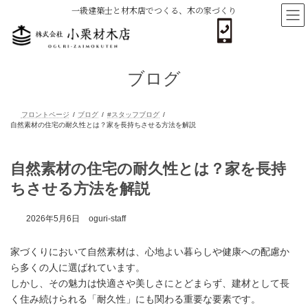
コ
ナ
一級建築士と材木店でつくる、木の家づくり
ン
ビ
テ
ゲ
ン
ー
ツ
シ
へ
ョ
ブログ
ス
ン
キ
に
ッ
移
プ
動
フロントページ
ブログ
#スタッフブログ
自然素材の住宅の耐久性とは？家を長持ちさせる方法を解説
自然素材の住宅の耐久性とは？家を長持
ちさせる方法を解説
2026年5月6日
oguri-staff
家づくりにおいて自然素材は、心地よい暮らしや健康への配慮か
ら多くの人に選ばれています。
しかし、その魅力は快適さや美しさにとどまらず、建材として長
く住み続けられる「耐久性」にも関わる重要な要素です。