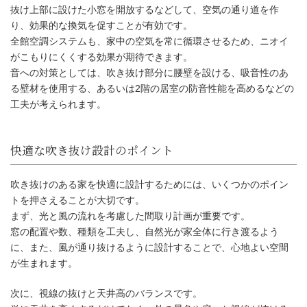
抜け上部に設けた小窓を開放するなどして、空気の通り道を作
開放感と明るさをもたらす魅力
り、効果的な換気を促すことが有効です。
全館空調システムも、家中の空気を常に循環させるため、ニオイ
がこもりにくくする効果が期待できます。
音への対策としては、吹き抜け部分に腰壁を設ける、吸音性のあ
る壁材を使用する、あるいは2階の居室の防音性能を高めるなどの
工夫が考えられます。
吹き抜けのある家を快適に設計するためには、いくつかのポイン
トを押さえることが大切です。
まず、光と風の流れを考慮した間取り計画が重要です。
窓の配置や数、種類を工夫し、自然光が家全体に行き渡るよう
に、また、風が通り抜けるように設計することで、心地よい空間
が生まれます。
次に、視線の抜けと天井高のバランスです。