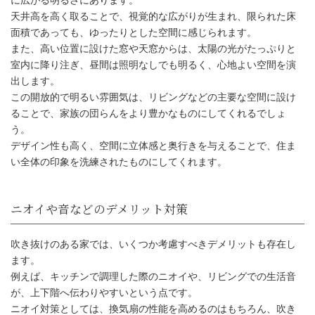
に広がる明るさにあります。
天井高を高く取ることで、視覚的な広がりが生まれ、限られた床
面積であっても、ゆったりとした空間に感じられます。
また、高い位置に設けた窓や天窓からは、太陽の光がたっぷりと
室内に降り注ぎ、昼間は照明なしでも明るく、心地よい空間を演
出します。
この開放的で明るい雰囲気は、リビングなどの主要な空間に設け
ることで、家族の団らんをより豊かなものにしてくれるでしょ
う。
デザイン性も高く、空間に立体感と奥行きを与えることで、住ま
い全体の印象を洗練されたものにしてくれます。
吹き抜けのある家の魅力と対
吹き抜けのある家では、いくつか考慮すべきデメリットも存在し
ます。
例えば、キッチンで調理した際のニオイや、リビングでの生活音
が、上下階へ伝わりやすいという点です。
ニオイ対策としては、換気扇の性能を高めるのはもちろん、吹き