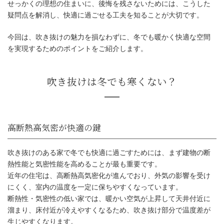
せっかくの理想の住まいに、後悔を残さないためには、こうした
疑問点を解消し、快適に過ごせる工夫を知ることが大切です。
今回は、吹き抜けの魅力を損なわずに、冬でも暖かく快適な空間
を実現するためのポイントをご紹介します。
吹き抜けは冬でも寒くない？
吹き抜けのある家で冬でも快適に過ごすためには、まず建物の断
熱性能と気密性能を高めることが最も重要です。
近年の住宅は、高断熱高気密化が進んでおり、外気の影響を受け
にくく、室内の温度を一定に保ちやすくなっています。
断熱性・気密性の低い家では、暖かい空気が上昇して天井付近に
溜まり、床付近が冷えやすくなるため、吹き抜け部分で温度差が
高断熱高気密が快適の鍵
生じやすくなります。