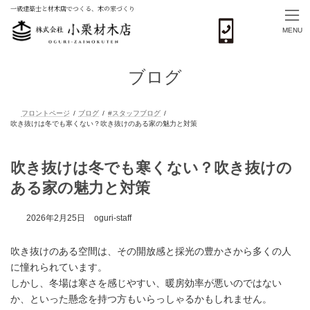
一級建築士と材木店でつくる、木の家づくり
MENU
コ
ナ
ン
ビ
ブログ
テ
ゲ
ン
ー
ツ
シ
へ
ョ
ス
ン
フロントページ
ブログ
#スタッフブログ
キ
に
吹き抜けは冬でも寒くない？吹き抜けのある家の魅力と対策
ッ
移
吹き抜けは冬でも寒くない？吹き抜けの
プ
動
ある家の魅力と対策
2026年2月25日
oguri-staff
吹き抜けのある空間は、その開放感と採光の豊かさから多くの人
に憧れられています。
しかし、冬場は寒さを感じやすい、暖房効率が悪いのではない
か、といった懸念を持つ方もいらっしゃるかもしれません。