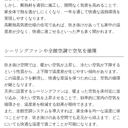
しかし、断熱材を適切に施工し、隙間なく気密を高めることで、
家全体で熱を逃がしにくくなり、一年を通して快適な温熱環境を
実現しやすくなります。
高断熱高気密仕様の住宅であれば、吹き抜けがあっても家中の温
度差が少なく、快適に過ごせるといった声も多く聞かれます。
吹き抜け空間では、暖かい空気が上昇し、冷たい空気が下降する
という性質から、上下階で温度差が生じやすい傾向があります。
この温度ムラを解消し、快適な室温を保つためには、空気の循環
が鍵となります。
天井に設置するシーリングファンは、暖まった空気を床付近に送
り込み、冷たい空気を上昇させることで、効率的に室内の空気を
循環させ、温度差を軽減する効果が期待できます。
また、全館空調システムを導入すれば、家全体を均一な温度に保
つことができ、吹き抜けのある空間でも足元から頭上まで、どこ
にいても快適な温度で過ごすことが可能になります。
シーリングファンや全館空調で空気を循環