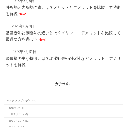
2026年8月8日
外断熱と内断熱の違いは？メリットとデメリットを比較して特徴
を解説
New!!
2026年8月4日
基礎断熱と床断熱の違いとは？メリット・デメリットを比較して
カレンダー
最適な方を選ぼう
New!!
2026年7月31日
漆喰壁の主な特徴とは？調湿効果や耐火性などメリット・デメリ
ットを解説
月
火
水
木
金
土
1
3
4
5
6
7
8
10
11
12
13
14
15
17
18
19
20
21
22
24
25
26
27
28
29
31