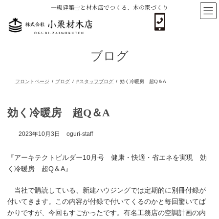
コ
ナ
一級建築士と材木店でつくる、木の家づくり
ン
ビ
テ
ゲ
ン
ー
ツ
シ
へ
ョ
ブログ
ス
ン
キ
に
ッ
移
プ
動
フロントページ
ブログ
#スタッフブログ
効く冷暖房 超Q＆A
効く冷暖房 超Q＆A
2023年10月3日
oguri-staff
『アーキテクトビルダー10月号 健康・快適・省エネを実現 効
く冷暖房 超Q＆A』
当社で購読している、新建ハウジングでは定期的に別冊付録が
付いてきます。この内容が付録で付いてくるのかと毎回驚いてば
かりですが、今回もすごかったです。有名工務店の空調計画の内