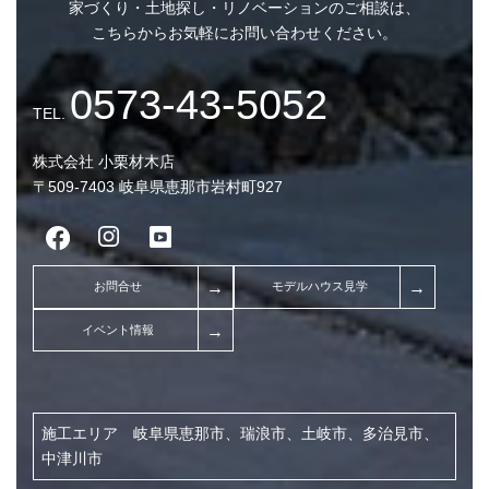
家づくり・土地探し・リノベーションのご相談は、
2024年9月 (1)
こちらからお気軽にお問い合わせください。
2024年7月 (4)
お金のこと (5)
2024年3月 (1)
土地選びのこと (3)
2023年12月 (1)
家づくりのこと (81)
株式会社 小栗材木店
2023年11月 (1)
〒509-7403 岐阜県恵那市岩村町927
素材のこと (15)
2023年10月 (13)
設備のこと (37)
2023年9月 (9)
2023年8月 (7)
2023年7月 (1)
2023年5月 (1)
2023年1月 (1)
施工エリア 岐阜県恵那市、瑞浪市、土岐市、多治見市、
2022年11月 (1)
中津川市
2022年9月 (1)