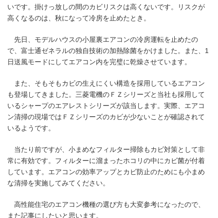
いです。掛けっ放しの間のカビリスクは高くないです。リスクが
高くなるのは、秋になって冷房を止めたとき。
先日、モデルハウスの小屋裏エアコンの冷房運転を止めたの
で、富士通ゼネラルの独自技術の加熱除菌をかけました。また、1
日送風モードにしてエアコン内を完璧に乾燥させています。
また、そもそもカビの生えにくい構造を採用しているエアコン
も登場してきました。三菱電機のＦＺシリーズと当社も採用して
いるシャープのエアレストシリーズが該当します。実際、エアコ
ン清掃の現場ではＦＺシリーズのカビが少ないことが確認されて
いるようです。
当たり前ですが、小まめなフィルター掃除もカビ対策として非
常に有効です。フィルターに溜まったホコリの中にカビ菌が付着
しています。エアコンの効率アップとカビ防止のためにも小まめ
な清掃を実施してみてください。
高性能住宅のエアコン機種の選び方も大変参考になったので、
また記事にしたいと思います。