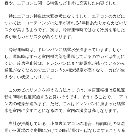
容や、エアコンに関する特集など非常に充実した内容でした。
特にエアコン特集は大変参考になりました。エアコンのカビに
ついては、コーティングの効果が薄れる3年目あたりからカビのリ
スクが高まるようです。実は、冷房運転時ではなく冷房を消した
後が最もカビリスクが高くなります。
冷房運転時は、ドレンパンに結露水が溜まっています。しか
し、運転時はずっと室内機内部を通風しているのでカビは生えに
くい。冷房停止後は、ドレンパンにまだ結露水が残っているのみ
通風がなくなるのでエアコン内の相対湿度が高くなり、カビが生
えやすい状況になります。
このカビのリスクを抑える方法としては、冷房運転後は送風運
転を3時間程度実施すると良いそうです。そうすることで、エアコ
ン内の乾燥が進みます。ただ、これはドレンパンに溜まった結露
水を室内に戻すことになるので、室内の湿度は高くなります。
当社が推奨している、小屋裏エアコンの場合、梅雨時期の除湿
期から夏場の冷房期にかけて24時間掛けっぱなしにすることが多