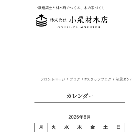
コ
ナ
一級建築士と材木店でつくる、木の家づくり
ン
ビ
テ
ゲ
ン
ー
ツ
シ
へ
ョ
ス
ン
キ
に
ッ
移
プ
動
フロントページ
ブログ
#スタッフブログ
制震ダン
カレンダー
2026年8月
月
火
水
木
金
土
日