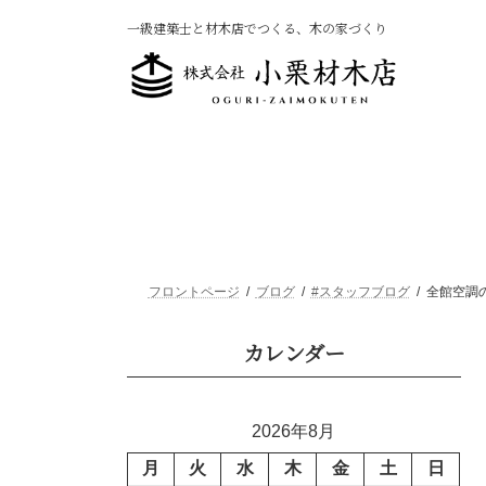
コ
ナ
一級建築士と材木店でつくる、木の家づくり
ン
ビ
テ
ゲ
ン
ー
ツ
シ
へ
ョ
ス
ン
キ
に
ッ
移
プ
動
フロントページ
ブログ
#スタッフブログ
全館空調
カレンダー
2026年8月
月
火
水
木
金
土
日