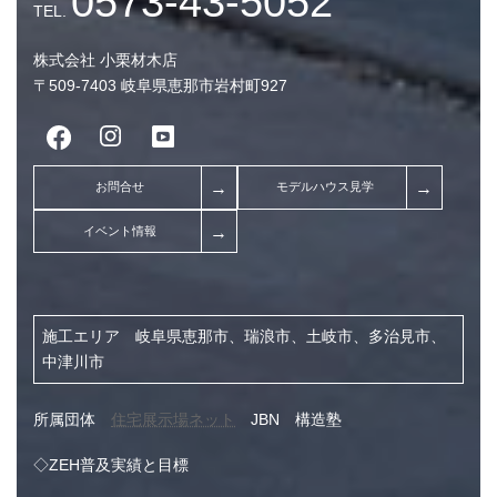
2026年1月 (8)
株式会社 小栗材木店
2025年12月 (9)
〒509-7403 岐阜県恵那市岩村町927
2025年11月 (7)
2025年10月 (5)
2025年3月 (1)
2024年11月 (1)
2024年9月 (1)
2024年7月 (4)
施工エリア 岐阜県恵那市、瑞浪市、土岐市、多治見市、
2024年3月 (1)
中津川市
2023年12月 (1)
所属団体
住宅展示場ネット
JBN 構造塾
2023年11月 (1)
2023年10月 (13)
◇ZEH普及実績と目標
2023年9月 (9)