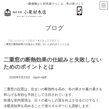
コ
ナ
一級建築士と材木店でつくる、木の家づくり
ン
ビ
テ
ゲ
ン
ー
ツ
シ
へ
ョ
ブログ
ス
ン
キ
に
ッ
移
プ
動
フロントページ
ブログ
#スタッフブログ
二重窓の断熱効果の仕組みと失敗しないためのポイントとは
二重窓の断熱効果の仕組みと失敗しない
ためのポイントとは
2026年5月23日
oguri-staff
二重窓の設置は、住まいの断熱性を高め、冬の寒さや夏の暑さを
和らげる有効な手段として注目されています。
快適な室内環境は、日々の暮らしの質を向上させるだけでなく、
冷暖房効率を高めることで省エネルギーにも貢献します。