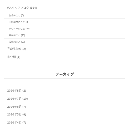
トリプルガラスは防犯に
侵入阻止効果と併用で
カレンダー
月
火
水
木
金
土
1
3
4
5
6
7
8