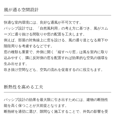
パッシブ設計の間取りのポイン
快適な室内環境には、良好な通風が不可欠です。
パッシブ設計では、「自然風利用」の考え方に基づき、風がスム
ーズに通り抜ける間取りや窓の配置を工夫します。
例えば、部屋の対角線上に窓を設ける、風の通り道となる廊下や
階段周りを考慮するなどです。
日差しを取り込む窓の配置
窓の種類も重要で、外側に開く「縦すべり窓」は風を室内に取り
込みやすく、隣に反対側の窓を配置すれば効果的な空気の循環を
生み出せます。
吹き抜け空間なども、空気の流れを促進するのに役立ちます。
パッシブ設計の効果を最大限に引き出すためには、建物の断熱性
能を高く保つことが大前提となります。
断熱材を適切に選び、隙間なく施工することで、外気の影響を受