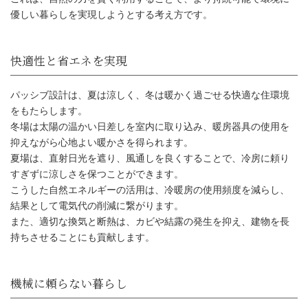
優しい暮らしを実現しようとする考え方です。
パッシブ設計は、夏は涼しく、冬は暖かく過ごせる快適な住環境
をもたらします。
冬場は太陽の温かい日差しを室内に取り込み、暖房器具の使用を
抑えながら心地よい暖かさを得られます。
夏場は、直射日光を遮り、風通しを良くすることで、冷房に頼り
すぎずに涼しさを保つことができます。
こうした自然エネルギーの活用は、冷暖房の使用頻度を減らし、
結果として電気代の削減に繋がります。
また、適切な換気と断熱は、カビや結露の発生を抑え、建物を長
快適性と省エネを実現
持ちさせることにも貢献します。