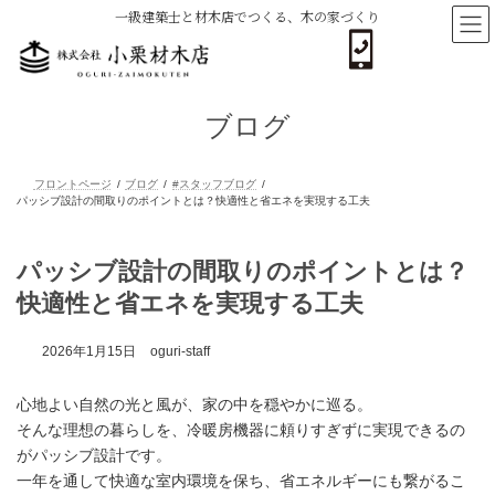
コ
ナ
一級建築士と材木店でつくる、木の家づくり
ン
ビ
テ
ゲ
ン
ー
ツ
シ
へ
ョ
ブログ
ス
ン
キ
に
ッ
移
プ
動
フロントページ
ブログ
#スタッフブログ
パッシブ設計の間取りのポイントとは？快適性と省エネを実現する工夫
パッシブ設計の間取りのポイントとは？
快適性と省エネを実現する工夫
2026年1月15日
oguri-staff
心地よい自然の光と風が、家の中を穏やかに巡る。
そんな理想の暮らしを、冷暖房機器に頼りすぎずに実現できるの
がパッシブ設計です。
一年を通して快適な室内環境を保ち、省エネルギーにも繋がるこ