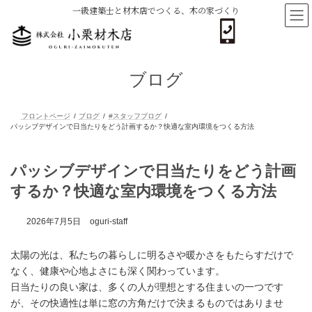
コ
ナ
一級建築士と材木店でつくる、木の家づくり
ン
ビ
テ
ゲ
ン
ー
ツ
シ
へ
ョ
ブログ
ス
ン
キ
に
ッ
移
プ
動
フロントページ
ブログ
#スタッフブログ
パッシブデザインで日当たりをどう計画するか？快適な室内環境をつくる方
パッシブデザインで日当たりをどう計画
するか？快適な室内環境をつくる方法
2026年7月5日
oguri-staff
太陽の光は、私たちの暮らしに明るさや暖かさをもたらすだけで
なく、健康や心地よさにも深く関わっています。
日当たりの良い家は、多くの人が理想とする住まいの一つです
が、その快適性は単に窓の方角だけで決まるものではありませ