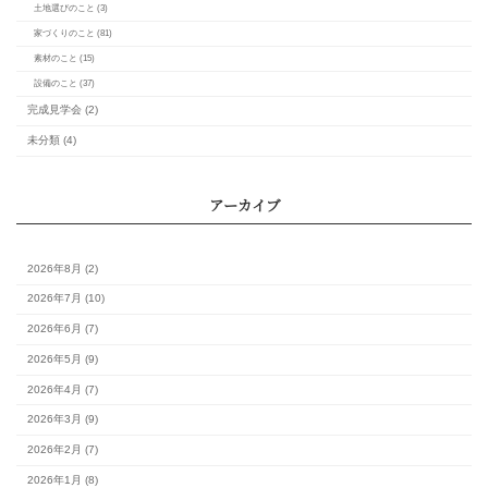
耐震免震制振の違いと
れのメリットを解説！
カレンダー
月
火
水
木
金
土