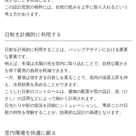
現することを目指します。
自然エネルギーを活用する設計
この設計思想の根幹には、自然の恵みを上手に取り入れるという
考え方があります。
日射を計画的に利用することは、パッシブデザインにおける重要
な要素です。
例えば、冬場は太陽の光を室内に取り込むことで、自然な暖かさ
を得て暖房の負荷を軽減できます。
一方、夏場は強すぎる日差しを遮ることで、室内の温度上昇を抑
え、冷房効果を高めることができます。
こうした日射のコントロールは、建物の配置や窓の設計、庇（ひ
さし）の活用などによって細かく計画されます。
日当たりや影の状況を詳細にシミュレーションし、季節ごとの日
日射を計画的に利用する
射の特性を理解することが、効果的な設計の基礎となります。