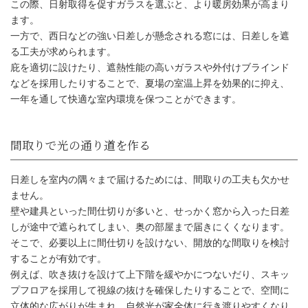
この際、日射取得を促すガラスを選ぶと、より暖房効果が高まり
ます。
一方で、西日などの強い日差しが懸念される窓には、日差しを遮
る工夫が求められます。
庇を適切に設けたり、遮熱性能の高いガラスや外付けブラインド
などを採用したりすることで、夏場の室温上昇を効果的に抑え、
一年を通して快適な室内環境を保つことができます。
パッシブデザインで日当たりをどう
か
日差しを室内の隅々まで届けるためには、間取りの工夫も欠かせ
ません。
壁や建具といった間仕切りが多いと、せっかく窓から入った日差
窓の計画で日差しを調整する
しが途中で遮られてしまい、奥の部屋まで届きにくくなります。
そこで、必要以上に間仕切りを設けない、開放的な間取りを検討
することが有効です。
例えば、吹き抜けを設けて上下階を緩やかにつないだり、スキッ
プフロアを採用して視線の抜けを確保したりすることで、空間に
立体的な広がりが生まれ、自然光が家全体に行き渡りやすくなり