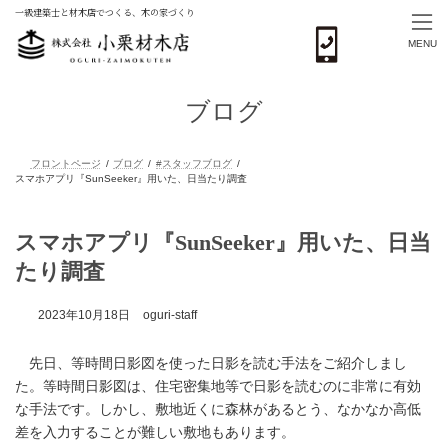
一級建築士と材木店でつくる、木の家づくり
MENU
コ
ナ
ン
ビ
ブログ
テ
ゲ
ン
ー
ツ
シ
へ
ョ
ス
ン
フロントページ
ブログ
#スタッフブログ
キ
に
スマホアプリ『SunSeeker』用いた、日当たり調査
ッ
移
スマホアプリ『SunSeeker』用いた、日当
プ
動
たり調査
2023年10月18日
oguri-staff
先日、等時間日影図を使った日影を読む手法をご紹介しまし
た。等時間日影図は、住宅密集地等で日影を読むのに非常に有効
な手法です。しかし、敷地近くに森林があるとう、なかなか高低
差を入力することが難しい敷地もあります。