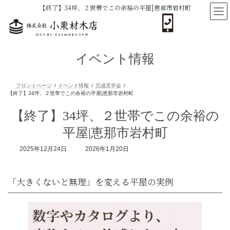
コ
ナ
【終了】34坪、２世帯でこの余裕の平屋|恵那市岩村町
ン
ビ
テ
ゲ
ン
ー
ツ
シ
へ
ョ
イベント情報
ス
ン
キ
に
ッ
移
プ
動
フロントページ
イベント情報
完成見学会
【終了】34坪、２世帯でこの余裕の
【終了】34坪、２世帯でこの余裕の平屋|恵那市岩村町
平屋|恵那市岩村町
最
2025年12月24日
2026年1月20日
終
更
新
日
時
:
「大きくないと無理」を変える平屋の実例