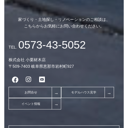
家づくり・土地探し・リノベーションのご相談は、
こちらからお気軽にお問い合わせください。
ご希望の連絡方法
任意
電話
メール
どちらでも
株式会社 小栗材木店
来場人数
任意
〒509-7403 岐阜県恵那市岩村町927
大 人
人
お子様
人
来場希望日時
必須
1月10日～1月17日の間でお選びください