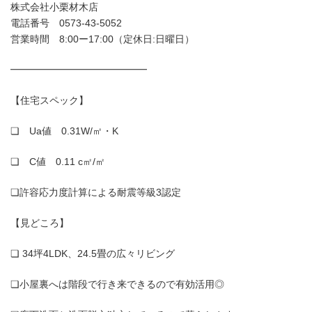
株式会社小栗材木店
電話番号 0573-43-5052
営業時間 8:00ー17:00（定休日:日曜日）
━━━━━━━━━━━━━━
【住宅スペック】
❏ Ua値 0.31W/㎡・K
❏ C値 0.11 c㎡/㎡
❏許容応力度計算による耐震等級3認定
【見どころ】
❏ 34坪4LDK、24.5畳の広々リビング
❏小屋裏へは階段で行き来できるので有効活用◎