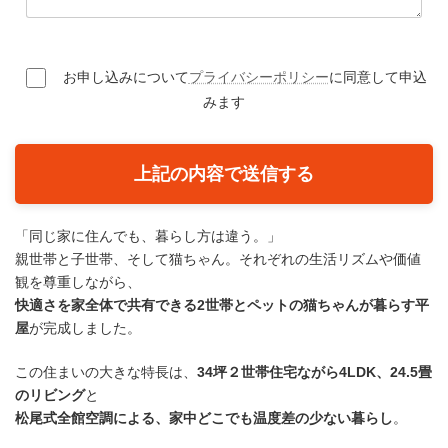
来場人数
任意
大 人
人
お申し込みについて
プライバシーポリシー
に同意して申込
みます
お子様
人
来場希望日時
必須
1月10日～1月17日の間でお選びください
「同じ家に住んでも、暮らし方は違う。」
日 付
親世帯と子世帯、そして猫ちゃん。それぞれの生活リズムや価値
観を尊重しながら、
時 間
快適さを家全体で共有できる2世帯とペットの猫ちゃんが暮らす平
屋
が完成しました。
ご質問・ご要望など
この住まいの大きな特長は、
34坪２世帯住宅ながら4LDK、24.5畳
任意
のリビング
と
松尾式全館空調による、家中どこでも温度差の少ない暮らし
。