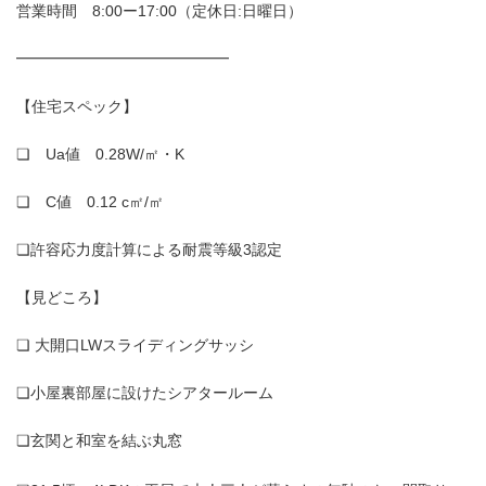
営業時間 8:00ー17:00（定休日:日曜日）
━━━━━━━━━━━━━━
【住宅スペック】
❏ Ua値 0.28W/㎡・K
❏ C値 0.12 c㎡/㎡
❏許容応力度計算による耐震等級3認定
【見どころ】
❏ 大開口LWスライディングサッシ
❏小屋裏部屋に設けたシアタールーム
❏玄関と和室を結ぶ丸窓