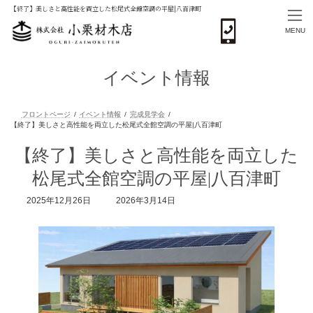
【終了】美しさと高性能を両立した松尾式全館空調の平屋|八百津町
MENU
コ
ナ
ン
ビ
イベント情報
テ
ゲ
ン
ー
ツ
シ
へ
ョ
ス
ン
フロントページ
イベント情報
完成見学会
キ
に
【終了】美しさと高性能を両立した
【終了】美しさと高性能を両立した松尾式全館空調の平屋|八百津町
ッ
移
プ
動
松尾式全館空調の平屋|八百津町
最
2025年12月26日
2026年3月14日
終
更
新
日
時
: