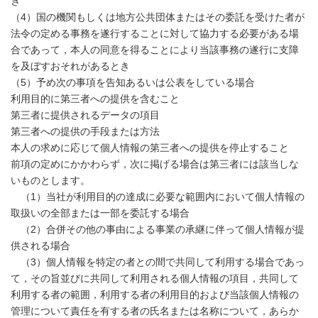
き
（4）国の機関もしくは地方公共団体またはその委託を受けた者が
法令の定める事務を遂行することに対して協力する必要がある場
合であって，本人の同意を得ることにより当該事務の遂行に支障
を及ぼすおそれがあるとき
（5）予め次の事項を告知あるいは公表をしている場合
利用目的に第三者への提供を含むこと
第三者に提供されるデータの項目
第三者への提供の手段または方法
本人の求めに応じて個人情報の第三者への提供を停止すること
前項の定めにかかわらず，次に掲げる場合は第三者には該当しな
第４条（個人情報の第三者提供）
いものとします。
（1）当社が利用目的の達成に必要な範囲内において個人情報の
取扱いの全部または一部を委託する場合
（2）合併その他の事由による事業の承継に伴って個人情報が提
供される場合
（3）個人情報を特定の者との間で共同して利用する場合であっ
て，その旨並びに共同して利用される個人情報の項目，共同して
利用する者の範囲，利用する者の利用目的および当該個人情報の
管理について責任を有する者の氏名または名称について，あらか