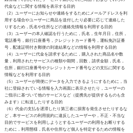
代金などに関する情報を表示する目的
（2）ユーザーにお知らせや連絡をするためにメールアドレスを利
用する場合やユーザーに商品を送付したり必要に応じて連絡した
りするため，氏名や住所などの連絡先情報を利用する目的
（3）ユーザーの本人確認を行うために，氏名，生年月日，住所，
電話番号，銀行口座番号，クレジットカード番号，運転免許証番
第３条（個人情報を収集・利用する目的）
号，配達証明付き郵便の到達結果などの情報を利用する目的
（4）ユーザーに代金を請求するために，購入された商品名や数
量，利用されたサービスの種類や期間，回数，請求金額，氏名，
住所，銀行口座番号やクレジットカード番号などの支払に関する
情報などを利用する目的
（5）ユーザーが簡便にデータを入力できるようにするために，当
社に登録されている情報を入力画面に表示させたり，ユーザーの
ご指示に基づいて他のサービスなど（提携先が提供するものも含
みます）に転送したりする目的
（6）代金の支払を遅滞したり第三者に損害を発生させたりするな
ど，本サービスの利用規約に違反したユーザーや，不正・不当な
目的でサービスを利用しようとするユーザーの利用をお断りする
ために，利用態様，氏名や住所など個人を特定するための情報を