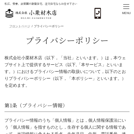
松江、安来、出雲圏の新築住宅、注文住宅ならお任せ下さい
MENU
コ
ナ
ン
ビ
フロントページ
プライバシーポリシー
テ
ゲ
プライバシーポリシー
ン
ー
ツ
シ
へ
ョ
ス
ン
株式会社小栗材木店（以下，「当社」といいます。）は，本ウェ
キ
に
ブサイト上で提供するサービス（以下,「本サービス」といいま
ッ
移
す。）におけるプライバシー情報の取扱いについて，以下のとお
プ
動
りプライバシーポリシー（以下，「本ポリシー」といいます。）
を定めます。
プライバシー情報のうち「個人情報」とは，個人情報保護法にい
う「個人情報」を指すものとし，生存する個人に関する情報であ
第1条（プライバシー情報）
って，当該情報に含まれる氏名，生年月日，住所，電話番号，連