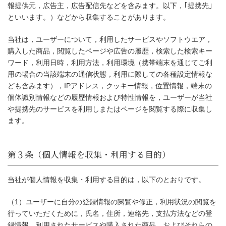
報提供元，広告主，広告配信先などを含みます。以下，｢提携先｣
第２条（プライバシー情報の収集方法）
といいます。）などから収集することがあります。
当社は，ユーザーについて，利用したサービスやソフトウエア，
購入した商品，閲覧したページや広告の履歴，検索した検索キー
ワード，利用日時，利用方法，利用環境（携帯端末を通じてご利
用の場合の当該端末の通信状態，利用に際しての各種設定情報な
ども含みます），IPアドレス，クッキー情報，位置情報，端末の
個体識別情報などの履歴情報および特性情報を，ユーザーが当社
や提携先のサービスを利用しまたはページを閲覧する際に収集し
ます。
当社が個人情報を収集・利用する目的は，以下のとおりです。
（1）ユーザーに自分の登録情報の閲覧や修正，利用状況の閲覧を
行っていただくために，氏名，住所，連絡先，支払方法などの登
録情報，利用されたサービスや購入された商品，およびそれらの