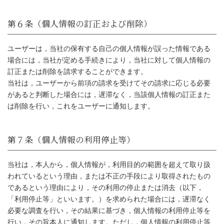
ユーザーは，当社の保有する自己の個人情報が誤った情報である
場合には，当社が定める手続きにより，当社に対して個人情報の
訂正または削除を請求することができます。
当社は，ユーザーから前項の請求を受けてその請求に応じる必要
があると判断した場合には，遅滞なく，当該個人情報の訂正また
は削除を行い，これをユーザーに通知します。
当社は，本人から，個人情報が，利用目的の範囲を超えて取り扱
第５条（個人情報の開示）
われているという理由，または不正の手段により取得されたもの
であるという理由により，その利用の停止または消去（以下，
「利用停止等」といいます。）を求められた場合には，遅滞なく
必要な調査を行い，その結果に基づき，個人情報の利用停止等を
行い，その旨本人に通知します。ただし，個人情報の利用停止等