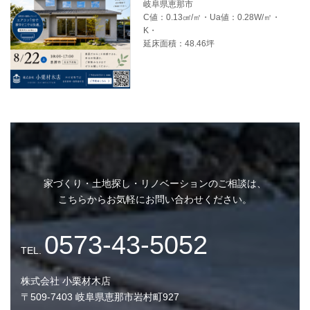
岐阜県恵那市
C値：0.13㎠/㎡・Ua値：0.28W/㎡・
K・
延床面積：48.46坪
Q. 恵那市以外でも平屋の相談はできますか？
家づくり・土地探し・リノベーションのご相談は、
こちらからお気軽にお問い合わせください。
施工事例一覧に戻る
株式会社 小栗材木店
〒509-7403 岐阜県恵那市岩村町927