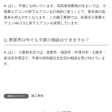
床下エアコン
A. はい。平屋にも向いています。高気密高断熱の住まいでは、小
夫婦ふたり暮らし・面積
屋裏エアコンや床下エアコンを計画的に使うことで、家全体の温
主な特徴
能・浴室を家の中心に配
度差を抑えやすくなります。この施工事例では、松尾式小屋裏エ
アコンVer.2.5と床下エアコンを採用しています。
Q. 25坪の平屋でも夫婦ふたり暮らしには十
A. はい。小栗材木店では、恵那市・瑞浪市・中津川市・土岐市・
多治見市周辺で、平屋や高性能注文住宅の相談を受け付けていま
す。
Q. この恵那市の平屋の住宅性能はどのくら
施工事例
事例カテゴリー