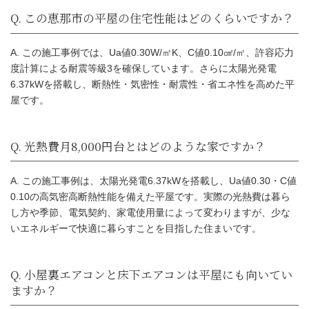
【住宅スペック】
A. この施工事例では、Ua値0.30W/㎡K、C値0.10㎠/㎡、許容応力
度計算による耐震等級3を確保しています。さらに太陽光発電
6.37kWを搭載し、断熱性・気密性・耐震性・省エネ性を高めた平
項目
内容
屋です。
建築地
岐阜県恵那市
建物
平屋注文住宅
延床面積
25.25坪
A. この施工事例は、太陽光発電6.37kWを搭載し、Ua値0.30・C値
Ua値 0.30W/㎡K・断熱等
断熱性能
0.10の高気密高断熱性能を備えた平屋です。実際の光熱費は暮ら
当
し方や季節、電気契約、家電使用量によって変わりますが、少な
気密性能
C値 0.10㎠/㎡・全棟気密
いエネルギーで快適に暮らすことを目指した住まいです。
太陽光発電
6.37kW搭載
許容応力度計算による耐
耐震性能
3
松尾式小屋裏エアコンVer.2
空調計画