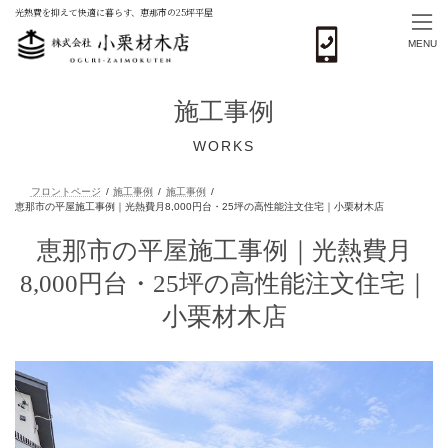
光熱費を抑えて快適に暮らす、恵那市の25坪平屋
MENU
コ
ナ
ン
ビ
施工事例
テ
ゲ
ン
ー
WORKS
ツ
シ
へ
ョ
ス
ン
キ
に
ッ
移
フロントページ
施工事例
施工事例
プ
動
恵那市の平屋施工事例｜光熱費月
恵那市の平屋施工事例｜光熱費月8,000円台・25坪の高性能注文住宅｜小栗
8,000円台・25坪の高性能注文住宅｜
小栗材木店