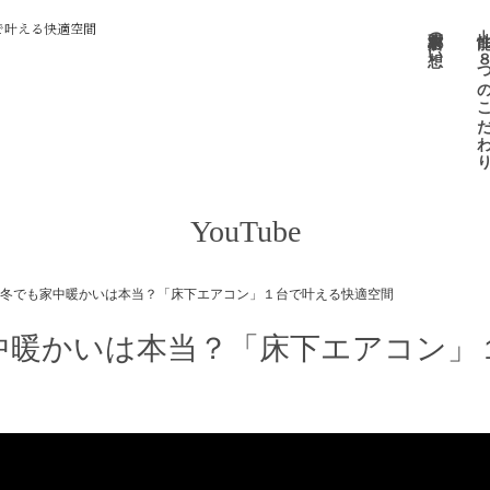
で叶える快適空間
小栗材木店の想い
性能 －８つのこだ
YouTube
冬でも家中暖かいは本当？「床下エアコン」１台で叶える快適空間
中暖かいは本当？「床下エアコン」