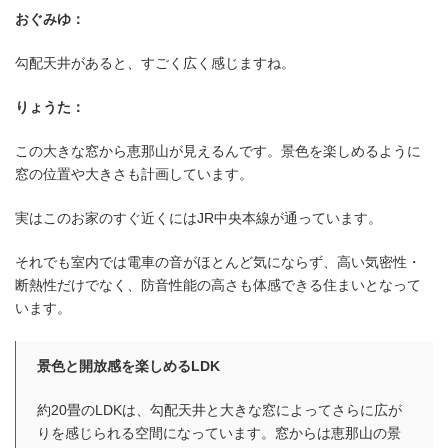
おぐみゆ：
勾配天井があると、すごく広く感じますね。
りょうた：
この大きな窓から恵那山が見えるんです。景色を楽しめるように
窓の位置や大きさも計画しています。
実はこのお家のすぐ近くにはJR中央本線が通っています。
それでも室内では電車の音がほとんど気にならず、高い気密性・
木のぬくもりを感じられる、明るく
断熱性だけでなく、防音性能の高さも体感できる住まいとなって
LDK
います。
景色と開放感を楽しめるLDK
約20畳のLDKは、勾配天井と大きな窓によってさらに広が
りを感じられる空間になっています。窓からは恵那山の景