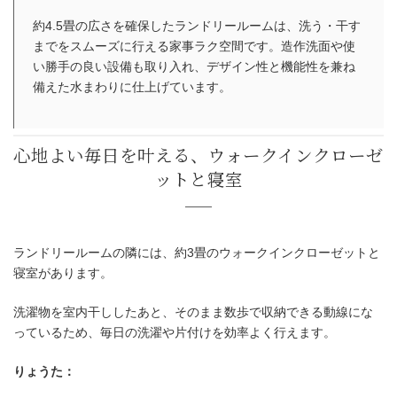
趣味にも仕事にも集中できる、ご主
約4.5畳の広さを確保したランドリールームは、洗う・干す
までをスムーズに行える家事ラク空間です。造作洗面や使
書斎
い勝手の良い設備も取り入れ、デザイン性と機能性を兼ね
備えた水まわりに仕上げています。
ランドリールームの隣には、約3畳のウォークインクローゼットと
寝室があります。
洗濯物を室内干ししたあと、そのまま数歩で収納できる動線にな
っているため、毎日の洗濯や片付けを効率よく行えます。
りょうた：