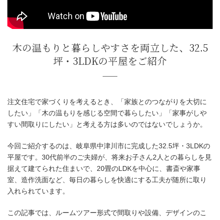
注文住宅で家づくりを考えるとき、「家族とのつながりを大切に
木の温もりと暮らしやすさを両立した、
したい」「木の温もりを感じる空間で暮らしたい」「家事がしや
すい間取りにしたい」と考える方は多いのではないでしょうか。
坪・3LDKの平屋をご紹介
今回ご紹介するのは、岐阜県中津川市に完成した32.5坪・3LDKの
平屋です。30代前半のご夫婦が、将来お子さん2人との暮らしを見
据えて建てられた住まいで、20畳のLDKを中心に、書斎や家事
室、造作洗面など、毎日の暮らしを快適にする工夫が随所に取り
入れられています。
この記事では、ルームツアー形式で間取りや設備、デザインのこ