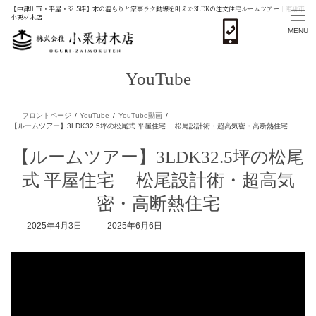
【中津川市・平屋・32.5坪】木の温もりと家事ラク動線を叶えた3LDKの注文住宅ルームツアー｜恵那市
小栗材木店
MENU
コ
ナ
ン
ビ
YouTube
テ
ゲ
ン
ー
ツ
シ
へ
ョ
ス
ン
フロントページ
YouTube
YouTube動画
キ
に
【ルームツアー】3LDK32.5坪の松尾
【ルームツアー】3LDK32.5坪の松尾式 平屋住宅 松尾設計術・超高気密
ッ
移
プ
動
式 平屋住宅 松尾設計術・超高気
密・高断熱住宅
最
2025年4月3日
2025年6月6日
終
更
新
日
時
: