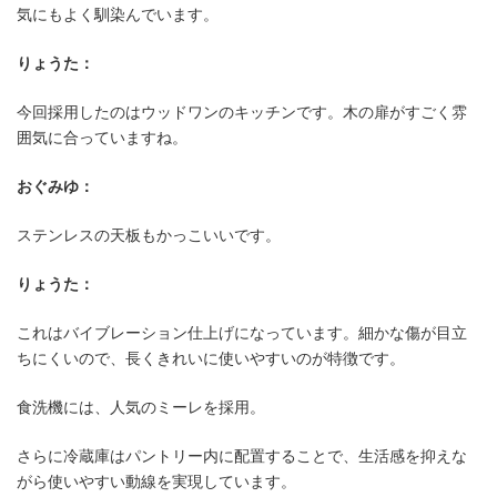
気にもよく馴染んでいます。
ダイニングテーブルにも、小栗材木店
りょうた：
の工夫をプラス
今回採用したのはウッドワンのキッチンです。木の扉がすごく雰
囲気に合っていますね。
おぐみゆ：
ステンレスの天板もかっこいいです。
りょうた：
これはバイブレーション仕上げになっています。細かな傷が目立
ちにくいので、長くきれいに使いやすいのが特徴です。
食洗機には、人気のミーレを採用。
さらに冷蔵庫はパントリー内に配置することで、生活感を抑えな
がら使いやすい動線を実現しています。