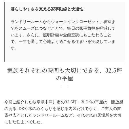
暮らしやすさを支える家事動線と快適性
ランドリールームからウォークインクローゼット、寝室ま
でをスムーズにつなぐことで、毎日の家事負担を軽減して
います。さらに、照明計画や全館空調にもこだわること
で、一年を通して心地よく過ごせる住まいを実現していま
す。
今回ご紹介した岐阜県中津川市の32.5坪・3LDKの平屋は、開放感
のあるLDKや木のぬくもりを感じる内装だけでなく、ご主人の書
家事がもっとラクになる、4.5畳のラ
斎や広々としたランドリールームなど、それぞれの居場所を大切
ルーム
にした住まいでした。