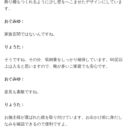
飾り棚もつくれるように少し壁をへこませたデザインにしていま
す。
おぐみゆ：
家族玄関ではないんですね。
りょうた：
そうですね。その分、収納量をしっかり確保しています。60足以
上は入ると思いますので、靴が多いご家庭でも安心です。
おぐみゆ：
姿見も素敵ですね。
りょうた：
収納力を重視した広々とした玄
お施主様が選ばれた鏡を取り付けています。お出かけ前に身だし
なみを確認できるので便利ですよ。