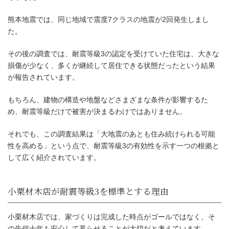
熊本地震では、同じ地域で震度7クラスの地震が2回発生しまし
た。
その後の調査では、耐震等級3の認定を受けていた住宅は、大きな
損傷が少なく、多くが継続して居住できる状態だったという結果
が報告されています。
もちろん、建物の構造や地盤などさまざまな条件が影響するた
め、耐震等級だけで被害が決まるわけではありません。
それでも、この調査結果は「大地震のあとも住み続けられる可能
性を高める」という点で、耐震等級3の有効性を示す一つの根拠と
して広く紹介されています。
熊本地震からわかった耐震等級3の
小栗材木店では、家づくりは完成した時点がゴールではなく、そ
の先何十年も安心して暮らせることが大切だと考えています。