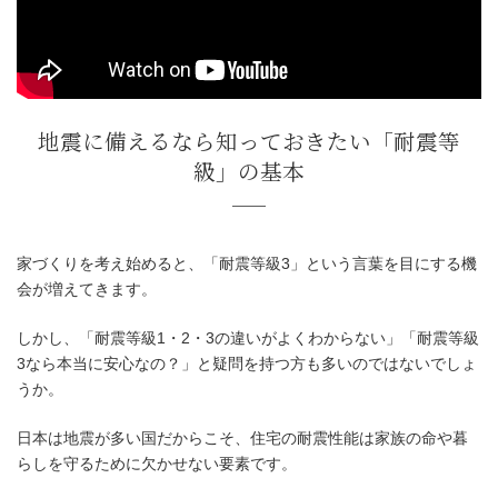
:
家づくりを考え始めると、「耐震等級3」という言葉を目にする機
会が増えてきます。
地震に備えるなら知っておきたい「
級」の基本
しかし、「耐震等級1・2・3の違いがよくわからない」「耐震等級
3なら本当に安心なの？」と疑問を持つ方も多いのではないでしょ
うか。
日本は地震が多い国だからこそ、住宅の耐震性能は家族の命や暮
らしを守るために欠かせない要素です。