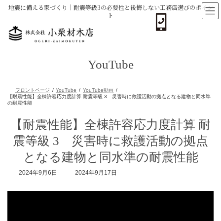
コ
ナ
地震に備える家づくり｜耐震等級3の必要性と後悔しない工務店選びのポイン
ン
ビ
ト
テ
ゲ
ン
ー
ツ
シ
へ
ョ
ス
ン
YouTube
キ
に
ッ
移
プ
動
フロントページ
YouTube
YouTube動画
【耐震性能】全棟許容応力度計算 耐震等級 3 災害時に救護活動の拠点と
【耐震性能】全棟許容応力度計算 耐
の耐震性能
震等級 3 災害時に救護活動の拠点
となる建物と同水準の耐震性能
最
2024年9月6日
2024年9月17日
終
更
新
日
時