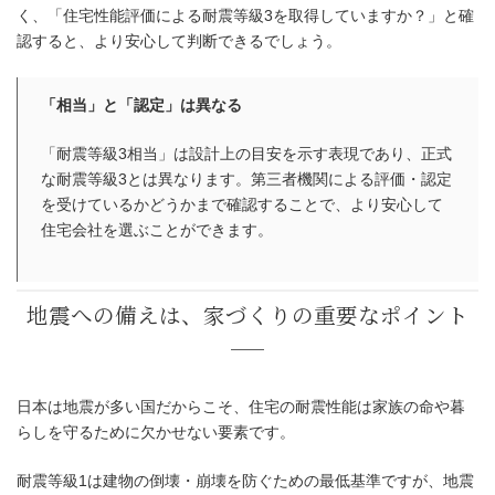
小栗材木店が耐震等級3を標準とする理由
く、「住宅性能評価による耐震等級3を取得していますか？」と確
認すると、より安心して判断できるでしょう。
「相当」と「認定」は異なる
「耐震等級3相当」は設計上の目安を示す表現であり、正式
な耐震等級3とは異なります。第三者機関による評価・認定
を受けているかどうかまで確認することで、より安心して
住宅会社を選ぶことができます。
日本は地震が多い国だからこそ、住宅の耐震性能は家族の命や暮
らしを守るために欠かせない要素です。
耐震等級1は建物の倒壊・崩壊を防ぐための最低基準ですが、地震