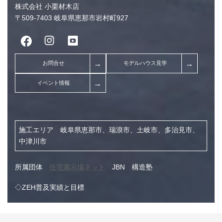
株式会社 小栗材木店
〒509-7403 岐阜県恵那市岩村町927
施工エリア 岐阜県恵那市、瑞浪市、土岐市、多治見市、
中津川市
耐震性能についてお気軽にご相談く
所属団体
住宅展示場ネット
JBN 構造塾
◇ZEH普及実績と目標