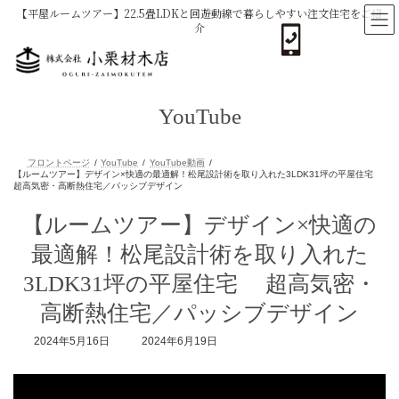
コ
ナ
【平屋ルームツアー】22.5畳LDKと回遊動線で暮らしやすい注文住宅をご紹
ン
ビ
介
テ
ゲ
ン
ー
ツ
シ
へ
ョ
ス
ン
YouTube
キ
に
ッ
移
プ
動
フロントページ
YouTube
YouTube動画
【ルームツアー】デザイン×快適の最適解！松尾設計術を取り入れた3LDK
【ルームツアー】デザイン×快適の
超高気密・高断熱住宅／パッシブデザイン
最適解！松尾設計術を取り入れた
3LDK31坪の平屋住宅 超高気密・
高断熱住宅／パッシブデザイン
最
2024年5月16日
2024年6月19日
終
更
新