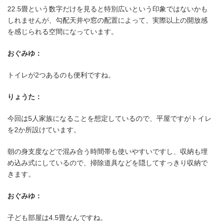
22.5畳という数字だけを見ると特別広いという印象ではないかも
しれませんが、勾配天井や窓の配置によって、実際以上の開放感
を感じられる空間になっています。
おぐみゆ：
トイレが2つあるのも便利ですね。
りょうた：
今回は5人家族になることを想定しているので、平屋ですがトイレ
を2か所設けています。
朝の身支度などで混み合う時間帯も使いやすいですし、収納も埋
め込み式にしているので、掃除道具などを隠してすっきり収納で
きます。
おぐみゆ：
景色を楽しむ窓と落ち着きのある
子ども部屋は4.5畳なんですね。