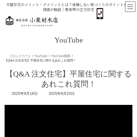
コ
ナ
平屋住宅のメリット・デメリットとは？後悔しない家づくりのポイントを工
ン
ビ
務店が解説｜恵那市の注文住宅
テ
ゲ
ン
ー
ツ
シ
へ
ョ
ス
ン
YouTube
キ
に
ッ
移
プ
動
フロントページ
YouTube
YouTube動画
【Q&A 注文住宅】平屋住宅に関する
【Q&A 注文住宅】平屋住宅に関するあれこれ質問！
あれこれ質問！
最
2025年9月18日
2025年8月20日
終
更
新
日
時
: