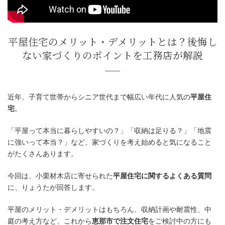
近年、子育て世帯からシニア世代まで幅広い年代に人気の
平屋住
平屋住宅のメリット・デメリットとは
宅
。
ない家づくりのポイントを工務店
「平屋って本当に暮らしやすいの？」「収納は足りる？」「地震
に強いって本当？」など、家づくりを考え始めると気になること
がたくさんあります。
今回は、小栗材木店に寄せられた
平屋住宅に関するよくある質問
に、りょうたが回答します。
平屋のメリット・デメリットはもちろん、収納計画や耐震性、中
庭の考え方など、これから
恵那市で注文住宅
をご検討中の方にも