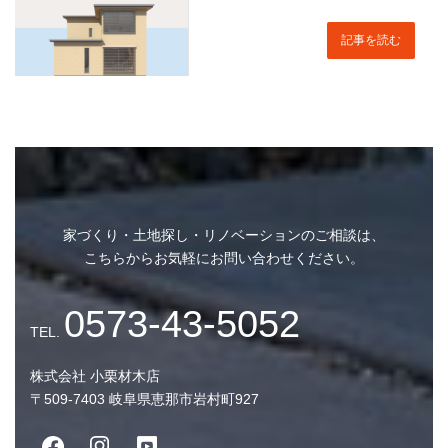
ご希望の連絡方法
任意
記事を読む
電話
メール
どちらでも
来場人数
任意
大 人
人
お子様
人
家づくり・土地探し・リノベーションのご相談は、
こちらからお気軽にお問い合わせください。
瑞浪モデルハウス来場希望日時
必須
日 付
株式会社 小栗材木店
時 間
〒509-7403 岐阜県恵那市岩村町927