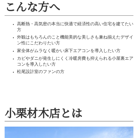
や冷房にかかるエネルギーコストを大幅に削減
式住宅設計術では、具体的な数値を元に、エネ
の削減効果を計算し、長期的な視点で経済的な
ます。
経済性の最適化
：松尾式住宅設
建築にかかる初期費用だけでなく、住宅を長期
場合のランニングコストやメンテナンスコスト
す。たとえ初期費用が高くても、省エネ設計に
にエネルギーコストが節約でき、長期的な総費
抑えることが重要視されます。
計算に基づく提案
：具体的な
タをもとに、省エネルギー効果や経済的なメリ
に説明し、適切な住宅設計を提案します。たと
多少高くなったとしても、将来的なコスト削減
ることで、経済的に合理的な選択を支援します