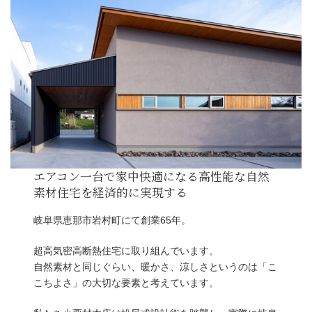
こんな方へ
高断熱・高気密の本当に快適で経済性の高い住
方
外観はもちろんのこと機能美的な美しさも兼ね
ン性にこだわりたい方
家全体がムラなく暖かい床下エアコンを導入し
岐阜県恵那市岩村町にて創業65年。
カビやダニが発生しにくく冷暖房費も抑えられ
超高気密高断熱住宅に取り組んでいます。
コンを導入したい方
自然素材と同じぐらい、暖かさ、涼しさというのは「こ
松尾設計室のファンの方
こちよさ」の大切な要素と考えています。