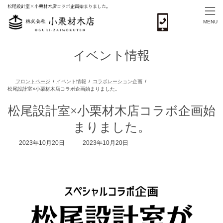
松尾設計室×小栗材木店コラボ企画始まりました。
MENU
コ
ナ
ン
ビ
イベント情報
テ
ゲ
ン
ー
ツ
シ
へ
ョ
ス
ン
フロントページ
イベント情報
コラボレーション企画
キ
に
松尾設計室×小栗材木店コラボ企画始
松尾設計室×小栗材木店コラボ企画始まりました。
ッ
移
プ
動
まりました。
最
2023年10月20日
2023年10月20日
終
更
新
日
時
: