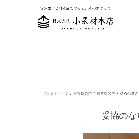
コ
ナ
一級建築士と材木店でつくる、木の家づくり
ン
ビ
テ
ゲ
ン
ー
ツ
シ
へ
ョ
ス
ン
キ
に
ッ
移
プ
動
フロントページ
お客様の声
お客様の声
対応の良さ
妥協のな