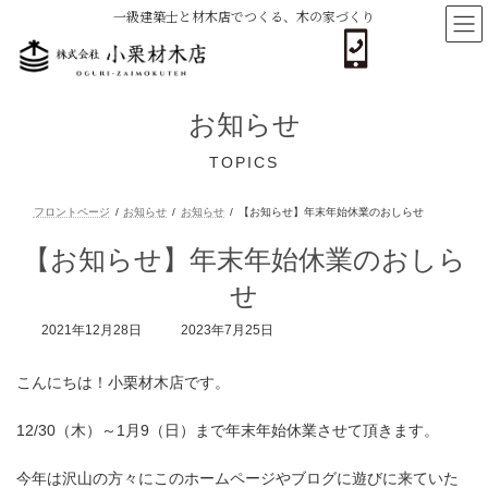
コ
ナ
一級建築士と材木店でつくる、木の家づくり
ン
ビ
テ
ゲ
ン
ー
ツ
シ
へ
ョ
お知らせ
ス
ン
キ
に
TOPICS
ッ
移
プ
動
【お知らせ】年末年始休業のおしら
フロントページ
お知らせ
お知らせ
【お知らせ】年末年始休業の
せ
最
2021年12月28日
2023年7月25日
終
更
こんにちは！小栗材木店です。
新
日
時
12/30（木）～1月9（日）まで年末年始休業させて頂きます。
:
今年は沢山の方々にこのホームページやブログに遊びに来ていた