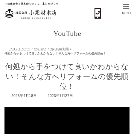
一級建築士と材木店でつくる、木の家づくり
MENU
コ
ナ
ン
ビ
YouTube
テ
ゲ
ン
ー
ツ
シ
へ
ョ
ス
ン
フロントページ
YouTube
YouTube動画
キ
に
何処から手をつけて良いかわからな
何処から手をつけて良いかわからない！そんな方へリフォームの優先順位！
ッ
移
プ
動
い！そんな方へリフォームの優先順
位！
最
2023年4月18日
2023年7月27日
終
更
新
日
時
: