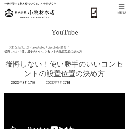
一級建築士と材木店でつくる、木の家づくり
MENU
コ
ナ
ン
ビ
YouTube
テ
ゲ
ン
ー
ツ
シ
へ
ョ
ス
ン
フロントページ
YouTube
YouTube動画
キ
に
後悔しない！使い勝手のいいコンセ
後悔しない！使い勝手のいいコンセントの設置位置の決め方
ッ
移
プ
動
ントの設置位置の決め方
最
2023年3月17日
2023年7月27日
終
更
新
日
時
: