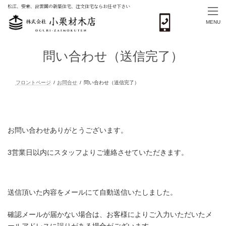
松江、安来、出雲圏の新築住宅、注文住宅ならお任せ下さい
MENU
コ
ナ
ン
ビ
問い合わせ（送信完了）
テ
ゲ
ン
ー
ツ
シ
へ
ョ
ス
ン
フロントページ
お問合せ
問い合わせ（送信完了）
キ
に
ッ
移
プ
動
お問い合わせありがとうございます。
3営業日以内にスタッフよりご連絡させていただきます。
送信頂いた内容をメールにて自動送信いたしました。
確認メールが届かない場合は、お客様によりご入力いただいたメ