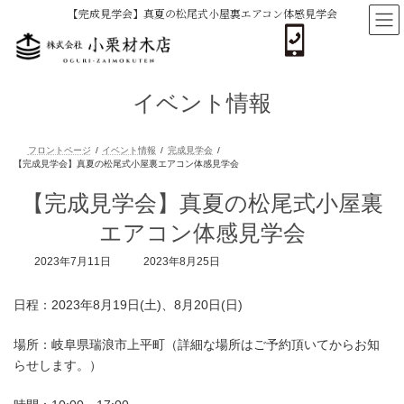
コ
ナ
【完成見学会】真夏の松尾式小屋裏エアコン体感見学会
ン
ビ
テ
ゲ
ン
ー
ツ
シ
へ
ョ
イベント情報
ス
ン
キ
に
ッ
移
プ
動
フロントページ
イベント情報
完成見学会
【完成見学会】真夏の松尾式小屋裏
【完成見学会】真夏の松尾式小屋裏エアコン体感見学会
エアコン体感見学会
最
2023年7月11日
2023年8月25日
終
更
日程：2023年8月19日(土)、8月20日(日)
新
日
時
場所：岐阜県瑞浪市上平町（詳細な場所はご予約頂いてからお知
:
らせします。）