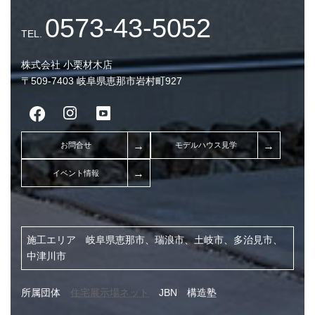
株式会社 小栗材木店
〒509-7403 岐阜県恵那市岩村町927
【完成見学会】６畳用エ
台で家中快適の秘密教
施工エリア 岐阜県恵那市、瑞浪市、土岐市、多治見市、
中津川市
所属団体
住宅展示場ネット
JBN 構造塾