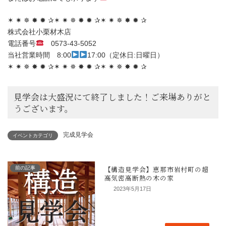
✶ ✷ ✵ ✸ ✹ ✰✶ ✷ ✵ ✸ ✹ ✰✶ ✷ ✵ ✸ ✹ ✰
株式会社小栗材木店
電話番号
0573-43-5052
当社営業時間 8:00
17:00（定休日:日曜日）
✶ ✷ ✵ ✸ ✹ ✰✶ ✷ ✵ ✸ ✹ ✰✶ ✷ ✵ ✸ ✹ ✰
完成見学会
イベントカテゴリ
前の記事
2023年5月17日