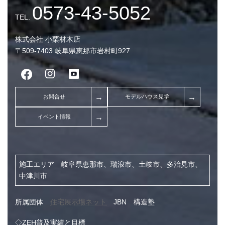
株式会社 小栗材木店
〒509-7403 岐阜県恵那市岩村町927
【完成見学会】小屋裏
アコンで一日中涼しい高
施工エリア 岐阜県恵那市、瑞浪市、土岐市、多治見市、
屋の体感イベント
中津川市
所属団体
住宅展示場ネット
JBN 構造塾
◇ZEH普及実績と目標