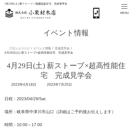
4月29日(土) 薪ストーブ×超高性能住宅 完成見学会
MENU
コ
ナ
ン
ビ
イベント情報
テ
ゲ
ン
ー
ツ
シ
へ
ョ
ス
ン
フロントページ
イベント情報
完成見学会
キ
に
4月29日(土) 薪ストーブ×超高性能住
4月29日(土) 薪ストーブ×超高性能住宅 完成見学会
ッ
移
プ
動
宅 完成見学会
最
2023年4月18日
2023年7月25日
終
更
日程：2023/04/29/Sat.
新
日
時
場所：岐阜県中津川市山口（詳細はご予約後お伝えします）
:
時間：10:00～17:00