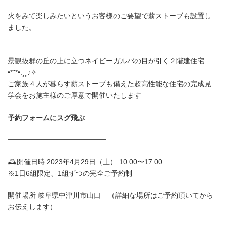
火をみて楽しみたいというお客様のご要望で薪ストーブも設置し
ました。
景観抜群の丘の上に立つネイビーガルバの目が引く２階建住宅
•*¨*•.¸¸♪✧
ご家族４人が暮らす薪ストーブも備えた超高性能な住宅の完成見
学会をお施主様のご厚意で開催いたします
予約フォームにスグ飛ぶ
━━━━━━━━━━━━━━
🕰開催日時 2023年4月29日（土） 10:00〜17:00
※1日6組限定、1組ずつの完全ご予約制
開催場所 岐阜県中津川市山口 （詳細な場所はご予約頂いてから
お伝えします）