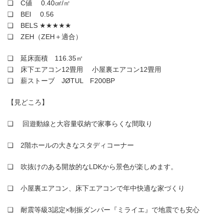
❏ C値 0.40㎠/㎡
❏ BEI 0.56
❏ BELS ★★★★★
❏ ZEH（ZEH＋適合）
❏ 延床面積 116.35㎡
❏ 床下エアコン12畳用 小屋裏エアコン12畳用
❏ 薪ストーブ JØTUL F200BP
【見どころ】
❏ 回遊動線と大容量収納で家事らくな間取り
❏ 2階ホールの大きなスタディコーナー
❏ 吹抜けのある開放的なLDKから景色が楽しめます。
❏ 小屋裏エアコン、床下エアコンで年中快適な家づくり
❏ 耐震等級3認定×制振ダンパー『ミライエ』で地震でも安心