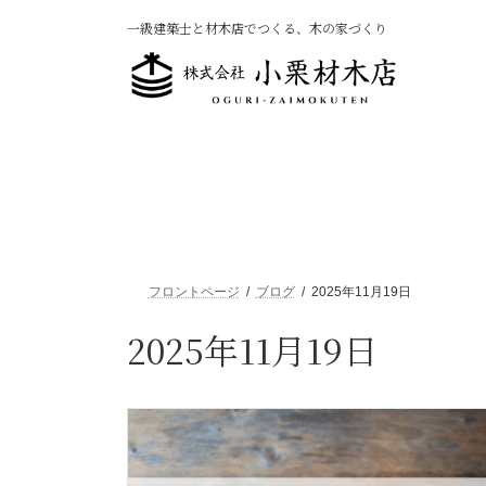
コ
ナ
一級建築士と材木店でつくる、木の家づくり
ン
ビ
テ
ゲ
ン
ー
ツ
シ
へ
ョ
ス
ン
キ
に
ッ
移
プ
動
フロントページ
ブログ
2025年11月19日
2025年11月19日