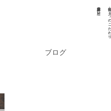
小栗材木店の想い
性能 －８つのこだ
ブログ