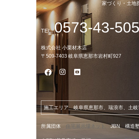
家づくり・土地
0573-43-50
TEL.
株式会社 小栗材木店
〒509-7403 岐阜県恵那市岩村町927
施工エリア 岐阜県恵那市、瑞浪市、土岐
所属団体
住宅展示場ネット
JBN 構造